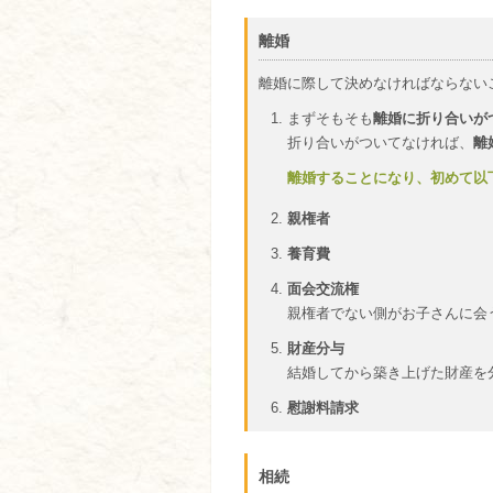
離婚
離婚に際して決めなければならない
まずそもそも
離婚に折り合いが
折り合いがついてなければ、
離
離婚することになり、初めて以
親権者
養育費
面会交流権
親権者でない側がお子さんに会
財産分与
結婚してから築き上げた財産を
慰謝料請求
相続